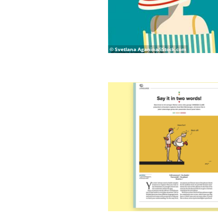
© Svetlana Aganina/iStock.com