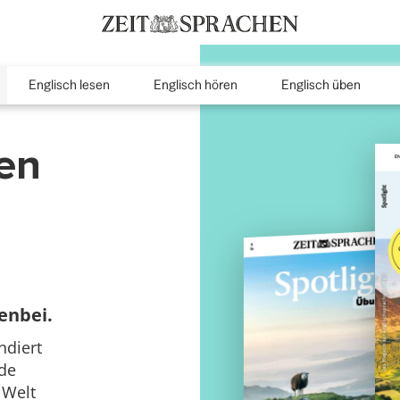
Englisch lesen
Englisch hören
Englisch üben
inMenu
nen
enbei.
ndiert
nde
 Welt