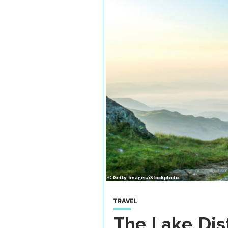
© Getty Images/iStockphoto
TRAVEL
The Lake Distr