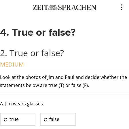
Direkt
..
zum
Inhalt
4. True or false?
2. True or false?
MEDIUM