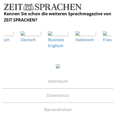
Kennen Sie schon die weiteren Sprachmagazine von
ZEIT SPRACHEN?
nisch
Deutsch
Business
Italienisch
Franzö
Englisch
Impressum
Datenschutz
Barrierefreiheit