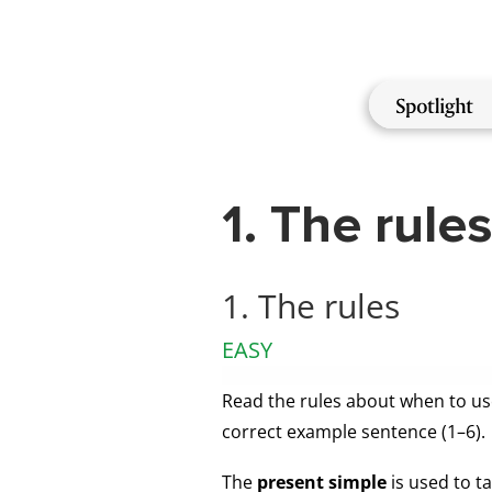
Direkt
zum
Inhalt
NewMa
1. The rules
1. The rules
EASY